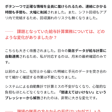
ボタン一つで正確な情報を全員に届けられるため、連絡にかかる
時間も手間も、大幅に削減
されました。また、シフト回収もアプ
リ内で完結するため、回収漏れのリスクも無くなりました。
──
課題となっていた給与計算業務については、どの
ような変化がありましたか？
こちらも大きく改善されました。日々の
勤怠データが給与計算に
自動連携
されるため、私が対応するのは、月末の最終確認のみで
す。
以前のように、社労士から届いた明細と手元のデータを突き合わ
せて細かく確認する作業は不要になりました。
システムによる自動集計で計算ミスの不安がなくなり、心理的な
負担もほとんどなくなりました。
「間違えてはいけない」という
プレッシャーから解放
されたのは、非常に大きな変化です。
──
現場の隊員の方々からの反応はいかがでしょう