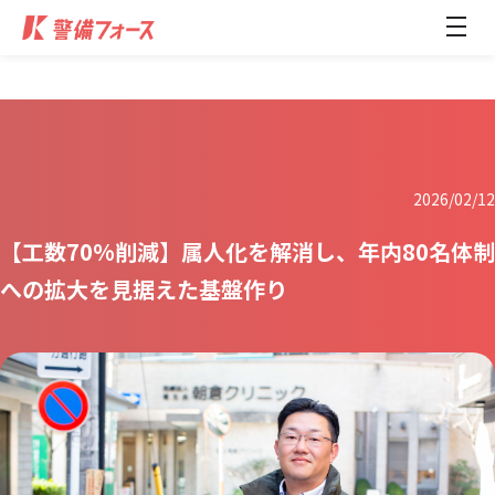
メ
ニ
ュ
ー
開
閉
2026/02/12
【工数70%削減】属人化を解消し、年内80名体制
への拡大を見据えた基盤作り