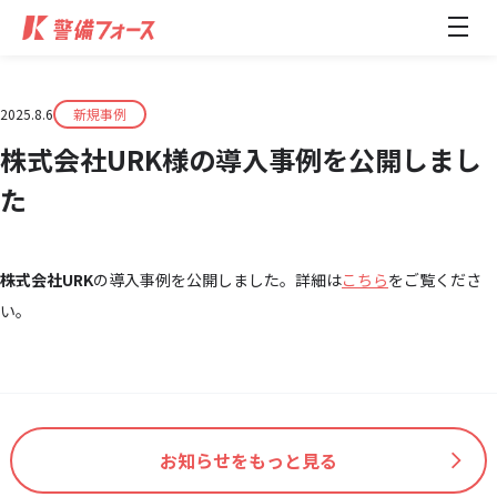
メ
ニ
ュ
ー
開
閉
2025.8.6
新規事例
株式会社URK様の導入事例を公開しまし
た
株式会社URK
の導入事例を公開しました。詳細は
こちら
をご覧くださ
い。
お知らせをもっと見る