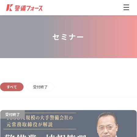
メ
ニ
ュ
ー
開
閉
セミナー
すべて
受付終了
受付終了